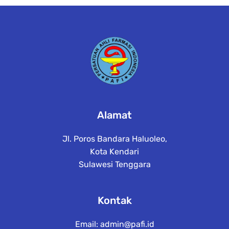
e
t
a
il
Alamat
Jl. Poros Bandara Haluoleo,
Kota Kendari
Sulawesi Tenggara
Kontak
Email:
admin@pafi.id