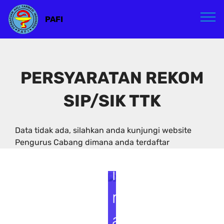
PAFI
PERSYARATAN REKOM
SIP/SIK TTK
S
e
Data tidak ada, silahkan anda kunjungi website
Pengurus Cabang dimana anda terdaftar
m
i
n
a