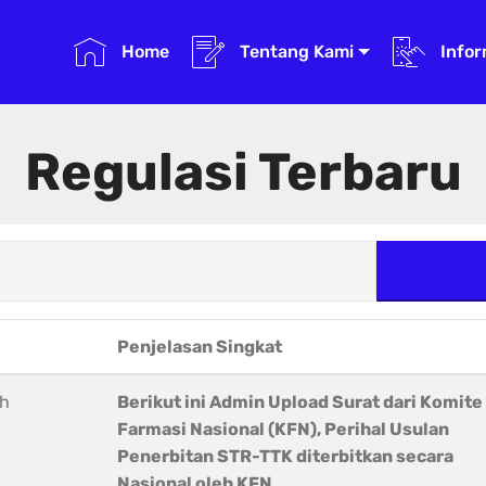
Home
Tentang Kami
Infor
Regulasi Terbaru
Penjelasan Singkat
eh
Berikut ini Admin Upload Surat dari Komite
Farmasi Nasional (KFN), Perihal Usulan
Penerbitan STR-TTK diterbitkan secara
Nasional oleh KFN.