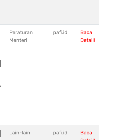
Peraturan
pafi.id
Baca
Menteri
Detail!
I
A
I
Lain-lain
pafi.id
Baca