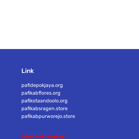
Link
pafidepokjaya.org
pafikabflores.org
pafikotaandoolo.org
pafikabsragen.store
pafikabpurworejo.store
Lihat link lengkap