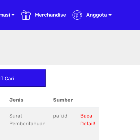
masi
Merchandise
Anggota
Cari
Jenis
Sumber
Surat
pafi.id
Baca
Pemberitahuan
Detail!