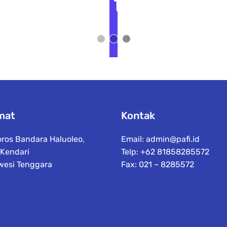
t
L
i
h
a
t
D
e
t
a
il
mat
Kontak
oros Bandara Haluoleo,
Email:
admin@pafi.id
 Kendari
Telp: +62 81858285572
wesi Tenggara
Fax: 021 – 8285572