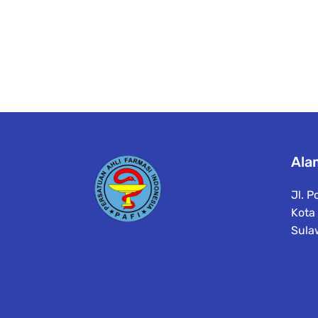
Ala
Jl. P
Kota
Sula