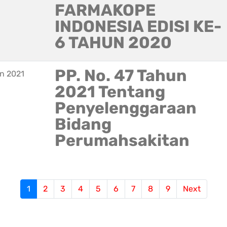
FARMAKOPE
INDONESIA EDISI KE-
6 TAHUN 2020
PP. No. 47 Tahun
n 2021
2021 Tentang
Penyelenggaraan
Bidang
Perumahsakitan
S
1
(current)
2
3
4
5
6
7
8
9
Next
e