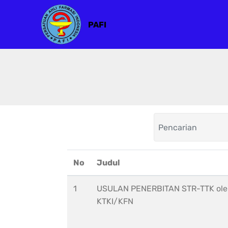
PAFI
No
Judul
1
USULAN PENERBITAN STR-TTK ol
KTKI/KFN